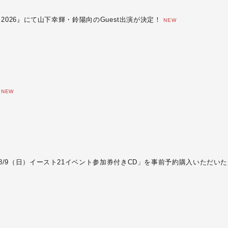
 北九州 2026』にて山下幸輝・鈴陽向のGuest出演が決定！
NEW
定
NEW
REにて「8/9（日）イースト21イベント参加券付きCD」を事前予約購入いただ